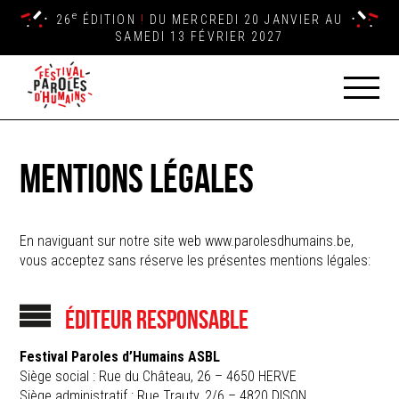
e
26
ÉDITION
!
DU MERCREDI 20 JANVIER AU
SAMEDI 13 FÉVRIER 2027
MENTIONS LÉGALES
En naviguant sur notre site web www.parolesdhumains.be,
vous acceptez sans réserve les présentes mentions légales:
ÉDITEUR RESPONSABLE
Festival Paroles d’Humains ASBL
Siège social : Rue du Château, 26 – 4650 HERVE
Siège administratif : Rue Trauty, 2/6 – 4820 DISON