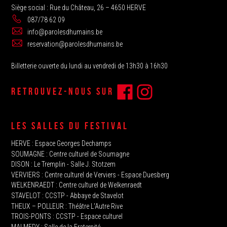
Siège social : Rue du Château, 26 – 4650 HERVE
087/78 62 09
info@parolesdhumains.be
reservation@parolesdhumains.be
Billetterie ouverte du lundi au vendredi de 13h30 à 16h30
RETROUVEZ-NOUS SUR
LES SALLES DU FESTIVAL
HERVE‭ : Espace Georges Dechamps
SOUMAGNE‬ : Centre culturel de Soumagne
DISON : Le Tremplin‭ - Salle J. Stotzem‭
VERVIERS : Centre culturel de Verviers - Espace Duesberg
WELKENRAEDT : Centre culturel de Welkenraedt
STAVELOT‭ : CCSTP - Abbaye de Stavelot
THEUX‭ – POLLEUR : Théâtre L'Autre Rive
TROIS-PONTS : CCSTP - Espace culturel
MALMEDY : ‬Salle de la Fraternité