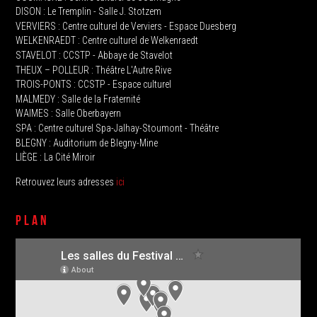
DISON : Le Tremplin‭ - Salle J. Stotzem‭
VERVIERS : Centre culturel de Verviers - Espace Duesberg
WELKENRAEDT : Centre culturel de Welkenraedt
STAVELOT‭ : CCSTP - Abbaye de Stavelot
THEUX‭ – POLLEUR : Théâtre L'Autre Rive
TROIS-PONTS : CCSTP - Espace culturel
MALMEDY : ‬Salle de la Fraternité
WAIMES : Salle Oberbayern
SPA : Centre culturel Spa-Jalhay-Stoumont - Théâtre
BLEGNY : Auditorium de Blegny-Mine
LIÈGE : La Cité Miroir
Retrouvez leurs adresses
ici
PLAN