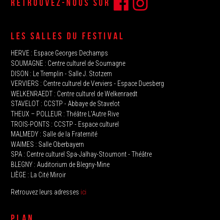
RETROUVEZ-NOUS SUR
LES SALLES DU FESTIVAL
HERVE‭ : Espace Georges Dechamps
SOUMAGNE‬ : Centre culturel de Soumagne
DISON : Le Tremplin‭ - Salle J. Stotzem‭
VERVIERS : Centre culturel de Verviers - Espace Duesberg
WELKENRAEDT : Centre culturel de Welkenraedt
STAVELOT‭ : CCSTP - Abbaye de Stavelot
THEUX‭ – POLLEUR : Théâtre L'Autre Rive
TROIS-PONTS : CCSTP - Espace culturel
MALMEDY : ‬Salle de la Fraternité
WAIMES : Salle Oberbayern
SPA : Centre culturel Spa-Jalhay-Stoumont - Théâtre
BLEGNY : Auditorium de Blegny-Mine
LIÈGE : La Cité Miroir
Retrouvez leurs adresses
ici
PLAN