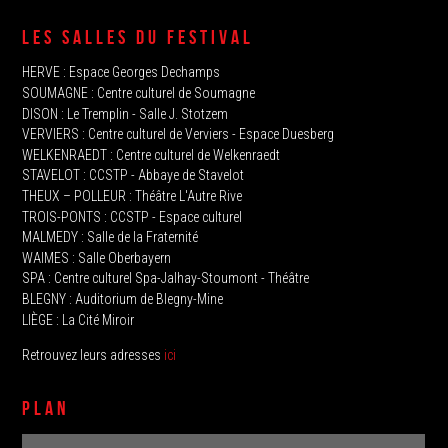
LES SALLES DU FESTIVAL
HERVE‭ : Espace Georges Dechamps
SOUMAGNE‬ : Centre culturel de Soumagne
DISON : Le Tremplin‭ - Salle J. Stotzem‭
VERVIERS : Centre culturel de Verviers - Espace Duesberg
WELKENRAEDT : Centre culturel de Welkenraedt
STAVELOT‭ : CCSTP - Abbaye de Stavelot
THEUX‭ – POLLEUR : Théâtre L'Autre Rive
TROIS-PONTS : CCSTP - Espace culturel
MALMEDY : ‬Salle de la Fraternité
WAIMES : Salle Oberbayern
SPA : Centre culturel Spa-Jalhay-Stoumont - Théâtre
BLEGNY : Auditorium de Blegny-Mine
LIÈGE : La Cité Miroir
Retrouvez leurs adresses
ici
PLAN