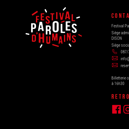
CONT
Festival P
Siège admin
DISON
Siège soci
087/
info
rese
Billetterie
à 16h30
RETR