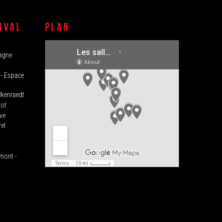
IVAL
PLAN
magne
 - Espace
lkenraedt
lot
ve
el
umont -