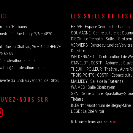
ACT
LES SALLES DU FEST
aroles d’Humains
HERVE‭ : Espace Georges Dechamps
SOUMAGNE‬ : Centre culturel de Sou
istratif : Rue Trauty, 2/6 – 4820
DISON : Le Tremplin‭ - Salle J. Stotzem‭
VERVIERS : Centre culturel de Verviers
al : Rue du Château, 26 – 4650 HERVE
Duesberg
78 62 09
WELKENRAEDT : Centre culturel de We
@parolesdhumains.be
STAVELOT‭ : CCSTP - Abbaye de Stave
rvation@parolesdhumains.be
THEUX‭ – POLLEUR : Théâtre L'Autre Ri
TROIS-PONTS : CCSTP - Espace cultur
 ouverte du lundi au vendredi de 13h30
MALMEDY : ‬Salle de la Fraternité
WAIMES : Salle Oberbayern
SPA : Centre culturel Spa-Jalhay-Sto
OUVEZ-NOUS SUR
Théâtre
BLEGNY : Auditorium de Blegny-Mine
LIÈGE : La Cité Miroir
Retrouvez leurs adresses
ici