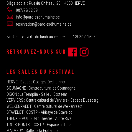
Siège social : Rue du Château, 26 – 4650 HERVE
087/78 62 09
info@parolesdhumains.be
reservation@parolesdhumains.be
Billetterie ouverte du lundi au vendredi de 13h30 à 16h30
RETROUVEZ-NOUS SUR
LES SALLES DU FESTIVAL
HERVE‭ : Espace Georges Dechamps
SOUMAGNE‬ : Centre culturel de Soumagne
DISON : Le Tremplin‭ - Salle J. Stotzem‭
VERVIERS : Centre culturel de Verviers - Espace Duesberg
WELKENRAEDT : Centre culturel de Welkenraedt
STAVELOT‭ : CCSTP - Abbaye de Stavelot
THEUX‭ – POLLEUR : Théâtre L'Autre Rive
TROIS-PONTS : CCSTP - Espace culturel
MALMEDY : ‬Salle de la Fraternité