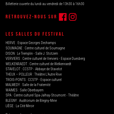
Billetterie ouverte du lundi au vendredi de 13h30 à 16h30
RETROUVEZ-NOUS SUR
LES SALLES DU FESTIVAL
HERVE‭ : Espace Georges Dechamps
SOUMAGNE‬ : Centre culturel de Soumagne
DISON : Le Tremplin‭ - Salle J. Stotzem‭
VERVIERS : Centre culturel de Verviers - Espace Duesberg
WELKENRAEDT : Centre culturel de Welkenraedt
STAVELOT‭ : CCSTP - Abbaye de Stavelot
THEUX‭ – POLLEUR : Théâtre L'Autre Rive
TROIS-PONTS : CCSTP - Espace culturel
MALMEDY : ‬Salle de la Fraternité
WAIMES : Salle Oberbayern
SPA : Centre culturel Spa-Jalhay-Stoumont - Théâtre
BLEGNY : Auditorium de Blegny-Mine
LIÈGE : La Cité Miroir